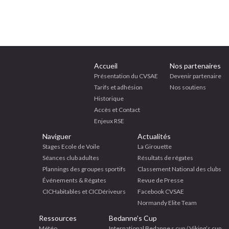
Accueil
Nos partenaires
Présentation du CVSAE
Devenir partenaire
Tarifs et adhésion
Nos soutiens
Historique
Accès et Contact
Enjeux RSE
Naviguer
Actualités
Stages Ecole de Voile
La Girouette
Séances club adultes
Résultats de régates
Plannings des groupes sportifs
Classement National des clubs
Événements & Régates
Revue de Presse
CICHabitables et CICDériveurs
Facebook CVSAE
Normandy Elite Team
Ressources
Bedanne’s Cup
Météo
International Bedanne s cup / Viking’s cup