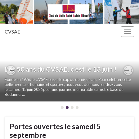
CVSAE
Togg
navig
Les 50 ans du CVSAE, c’est le 13 juin !
Previous
Nex
Fondé en 1976, le CVSAE passe le cap du demi-siècle ! Pour célébrer cette
belle aventure humaine et sportive, nous vous donnons rendez-vous
le samedi 13 juin 2026 pour une journée mémorable sur notre base de
Bédanne. …
Portes ouvertes le samedi 5
septembre