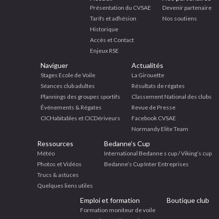
Présentation du CVSAE
Devenir partenaire
Tarifs et adhésion
Nos soutiens
Historique
Accès et Contact
Enjeux RSE
Naviguer
Actualités
Stages Ecole de Voile
La Girouette
Séances club adultes
Résultats de régates
Plannings des groupes sportifs
Classement National des clubs
Événements & Régates
Revue de Presse
CICHabitables et CICDériveurs
Facebook CVSAE
Normandy Elite Team
Ressources
Bedanne’s Cup
Météo
International Bedanne s cup / Viking’s cup
Photos et Vidéos
Bedanne’s Cup Inter Entreprises
Trucs & astuces
Quelques liens utiles
Emploi et formation
Boutique club
Formation moniteur de voile