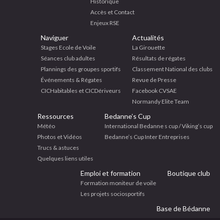
Historique
Accès et Contact
Enjeux RSE
Naviguer
Actualités
Stages Ecole de Voile
La Girouette
Séances club adultes
Résultats de régates
Plannings des groupes sportifs
Classement National des clubs
Événements & Régates
Revue de Presse
CICHabitables et CICDériveurs
Facebook CVSAE
Normandy Elite Team
Ressources
Bedanne’s Cup
Météo
International Bedanne s cup / Viking’s cup
Photos et Vidéos
Bedanne’s Cup Inter Entreprises
Trucs & astuces
Quelques liens utiles
Emploi et formation
Boutique club
Formation moniteur de voile
Les projets sociosportifs
Base de Bédanne