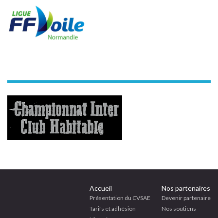
Accueil
Nos partenaires
Présentation du CVSAE
Devenir partenaire
Tarifs et adhésion
Nos soutiens