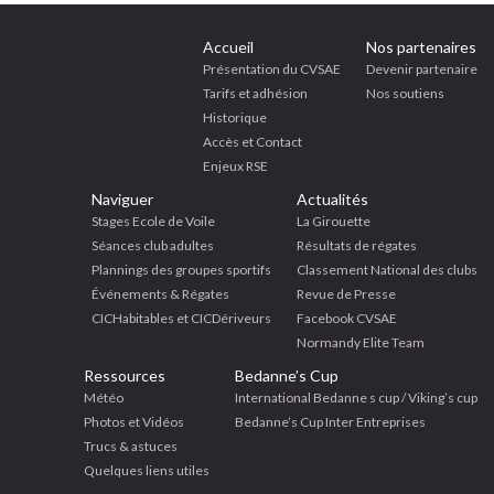
Accueil
Nos partenaires
Présentation du CVSAE
Devenir partenaire
Tarifs et adhésion
Nos soutiens
Historique
Accès et Contact
Enjeux RSE
Naviguer
Actualités
Stages Ecole de Voile
La Girouette
Séances club adultes
Résultats de régates
Plannings des groupes sportifs
Classement National des clubs
Événements & Régates
Revue de Presse
CICHabitables et CICDériveurs
Facebook CVSAE
Normandy Elite Team
Ressources
Bedanne’s Cup
Météo
International Bedanne s cup / Viking’s cup
Photos et Vidéos
Bedanne’s Cup Inter Entreprises
Trucs & astuces
Quelques liens utiles