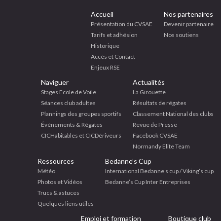
Accueil
Nos partenaires
Présentation du CVSAE
Devenir partenaire
Tarifs et adhésion
Nos soutiens
Historique
Accès et Contact
Enjeux RSE
Naviguer
Actualités
Stages Ecole de Voile
La Girouette
Séances club adultes
Résultats de régates
Plannings des groupes sportifs
Classement National des clubs
Événements & Régates
Revue de Presse
CICHabitables et CICDériveurs
Facebook CVSAE
Normandy Elite Team
Ressources
Bedanne’s Cup
Météo
International Bedanne s cup / Viking’s cup
Photos et Vidéos
Bedanne’s Cup Inter Entreprises
Trucs & astuces
Quelques liens utiles
Emploi et formation
Boutique club