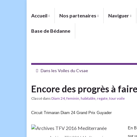
Accueil
Nos partenaires
Naviguer
Base de Bédanne
Dans les Voiles du Cvsae
Encore des progrès à fair
Classé dans
Diam 24
,
feminin
,
habitable
,
regate
,
tour voile
Circuit
T
rimaran Diam
24 Grand Prix Guyader
En B
sur u