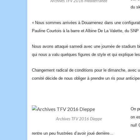
Archives TFV 2016 Mediterranée
du sk
«
Nous sommes
arrivées à Douarnenez
dans
une configurat
Pauline Courtois
à
l
a barre et Albine De La Valette, du SNP
Nous avons attaqué
s
amedi avec une journée de stadium b
qui nous a valu quelques figures de style et qui explique l
Changement radical de conditions pour le
d
imanche, avec un
comité décide de nous obliger à prendre un ris pour anticipe
On p
on e
Archives TFV 2016 Dieppe
nul! 
rentre un peu frustrées d’avoir joué derrière…