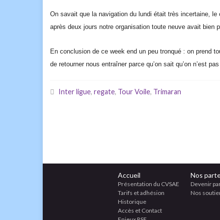
On savait que
l
a navigation du
l
undi était très incertaine, l
après
deux
jours notre organisation
toute neuve
avait bien 
En conclusion de ce week end un peu tronqué : o
n prend to
de retourner nous entraîner parce qu’on sait qu’on n’est pa
Inter ligue
,
regate
,
Tour Voile
,
Trimaran
Accueil
Nos parte
Présentation du CVSAE
Devenir pa
Tarifs et adhésion
Nos soutie
Historique
Accès et Contact
Enjeux RSE