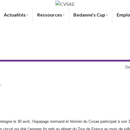
Actualités
Ressources
Bedanne’s Cup
Emplo
De
e
retagne
le 30 avril, l’équipage normand et féminin
du Cvsae
participait à son 
n circuit qui doit l’am
en
er fin prèt au départ du
T
our de France au mois de juill