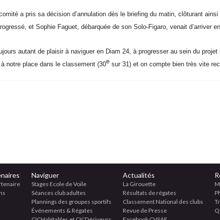
e comité a pris sa décision
d’annulation
dès le briefing du matin, clôturant ainsi
progressé, et Sophie Faguet,
débarquée de son Solo-Figaro,
venait d’arriver en
ujours autant de plaisir à naviguer en Diam
24,
à progresser au sein du projet
e
s à notre place dans le classement
(30
sur 31)
et on compte bien très vite recti
naires
Naviguer
Actualités
R
rtenaire
Stages Ecole de Voile
La Girouette
M
ns
Séances club adultes
Résultats de régates
P
Plannings des groupes sportifs
Classement National des clubs
T
Événements & Régates
Revue de Presse
Qu
CICHabitables et CICDériveurs
Facebook CVSAE