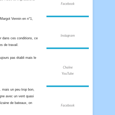
Facebook
 Margot
Vennin
en
n
°
1
,
Instagram
r dans ces conditions, ce
s de travail.
oujours pas établi mais le
Chaîne
YouTube
e… mais un peu trop bon,
ligne avec un vent quasi
izaine de bateaux, on
Facebook