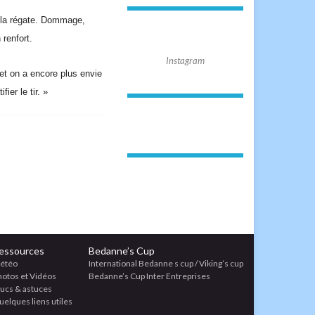
l
a régate. Dommage,
 renfort.
Instagram
et on
a encore plus envie
fier le tir. »
essources
Bedanne’s Cup
étéo
International Bedanne s cup / Viking’s cup
hotos et Vidéos
Bedanne’s Cup Inter Entreprises
rucs & astuces
elques liens utiles