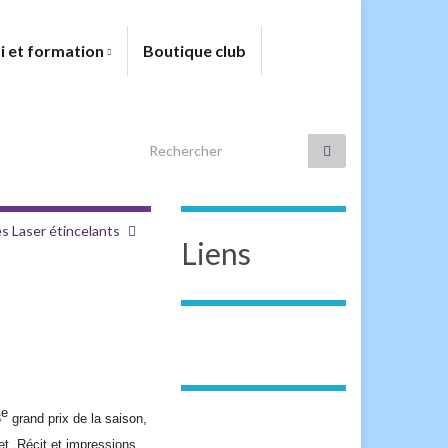
i et formation
Boutique club
Search for:
s Laser étincelants
Liens
e
3
grand prix de la saison,
et. Récit et
impression
s