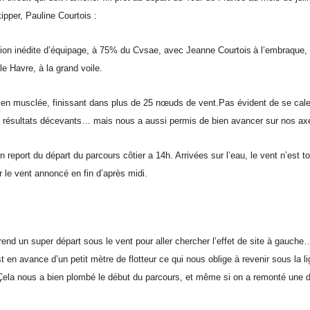
ipper, Pauline Courtois :
ion inédite d’équipage,
à
75% du C
vsae
, avec Jeanne
Courtois
à
l’emb
ra
que,
le
H
avre,
à la grand voile
.
ien musclée, finissant dans plus de 25 nœuds
de vent.
Pas évident de se cale
es résultats décevants… mais nous a aussi permis de bien avancer sur nos axe
 report du départ du parcours côtier a 14
h
. Arrivé
e
s sur l’eau, le vent n’est t
r le vent annoncé en fin d’après midi.
rend un super départ
sous le vent
pour aller chercher l’effet de site à gauch
st
en avance
d’un petit mètre de flotteur ce qui nous oblige à revenir sous la 
Ç
el
a nous a bien plombé le début du
parcours
, et même si on a remonté une d