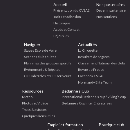
Accueil
Nos partenaires
Présentation du CVSAE
Devenir partenaire
Tarifs et adhésion
Nos soutiens
Historique
Accès et Contact
Enjeux RSE
Naviguer
Actualités
Stages Ecole de Voile
La Girouette
Séances club adultes
Résultats de régates
Plannings des groupes sportifs
Classement National des clubs
Événements & Régates
Revue de Presse
CICHabitables et CICDériveurs
Facebook CVSAE
Normandy Elite Team
Ressources
Bedanne’s Cup
Météo
International Bedanne s cup / Viking’s cup
Photos et Vidéos
Bedanne’s Cup Inter Entreprises
Trucs & astuces
Quelques liens utiles
Emploi et formation
Boutique club