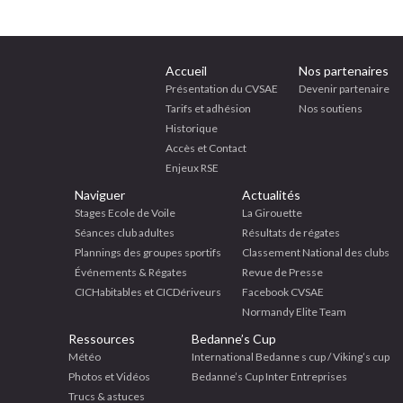
Accueil
Nos partenaires
Présentation du CVSAE
Devenir partenaire
Tarifs et adhésion
Nos soutiens
Historique
Accès et Contact
Enjeux RSE
Naviguer
Actualités
Stages Ecole de Voile
La Girouette
Séances club adultes
Résultats de régates
Plannings des groupes sportifs
Classement National des clubs
Événements & Régates
Revue de Presse
CICHabitables et CICDériveurs
Facebook CVSAE
Normandy Elite Team
Ressources
Bedanne’s Cup
Météo
International Bedanne s cup / Viking’s cup
Photos et Vidéos
Bedanne’s Cup Inter Entreprises
Trucs & astuces