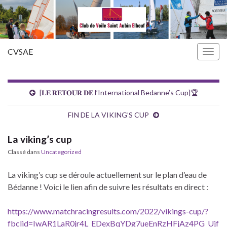
CVSAE
Togg
navig
[𝐋𝐄 𝐑𝐄𝐓𝐎𝐔𝐑 𝐃𝐄 l’International Bedanne’s Cup]🏆
FIN DE LA VIKING’S CUP
La viking’s cup
Classé dans
Uncategorized
La viking’s cup se déroule actuellement sur le plan d’eau de
Bédanne ! Voici le lien afin de suivre les résultats en direct :
https://www.matchracingresults.com/2022/vikings-cup/?
fbclid=IwAR1LaR0jr4L_EDexBqYDg7ueEnRzHFjAz4PG_Ujf