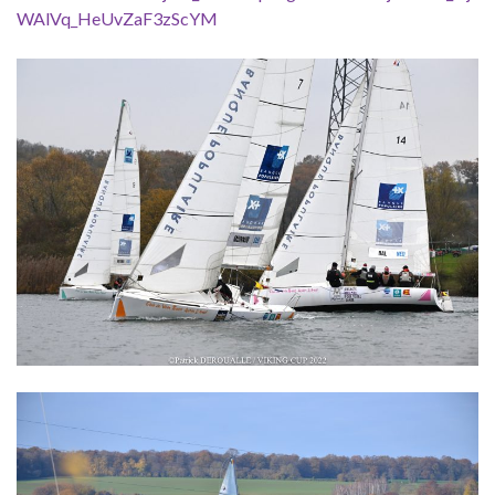
WAlVq_HeUvZaF3zScYM