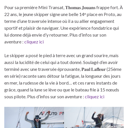
Pour sa première Mini Transat, 𝐓𝐡𝐨𝐦𝐚𝐬 𝐉𝐨𝐮𝐚𝐧𝐬 frappe fort. À
22 ans, le jeune skipper signe une belle 14ᵉ place en Proto, au
terme d’une traversée intense où il a su allier engagement
sportif et plaisir de naviguer. Une expérience fondatrice qui
lui donne déjà envie d’y retourner. Plus d’infos sur son
aventure :
cliquez ici
Le skipper a posé le pied à terre avec un grand sourire, mais
aussi la lucidité de celui qui a tout donné. Soulagé d’en avoir
terminé avec une traversée éprouvante, 𝐏𝐚𝐮𝐥 𝐋𝐚𝐟𝐥𝐞𝐮𝐫 (25ème
en série) raconte sans détour la fatigue, la longueur des jours
en mer, la rudesse de la vie à bord… et ces rares instants de
grâce, quand la lune se lève ou que le bateau file à 15 nœuds
sous pilote. Plus d’infos sur son aventure :
cliquez ici