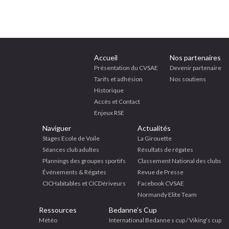
Accueil
Nos partenaires
Présentation du CVSAE
Devenir partenaire
Tarifs et adhésion
Nos soutiens
Historique
Accès et Contact
Enjeux RSE
Naviguer
Actualités
Stages Ecole de Voile
La Girouette
Séances club adultes
Résultats de régates
Plannings des groupes sportifs
Classement National des clubs
Événements & Régates
Revue de Presse
CICHabitables et CICDériveurs
Facebook CVSAE
Normandy Elite Team
Ressources
Bedanne’s Cup
Météo
International Bedanne s cup / Viking’s cup