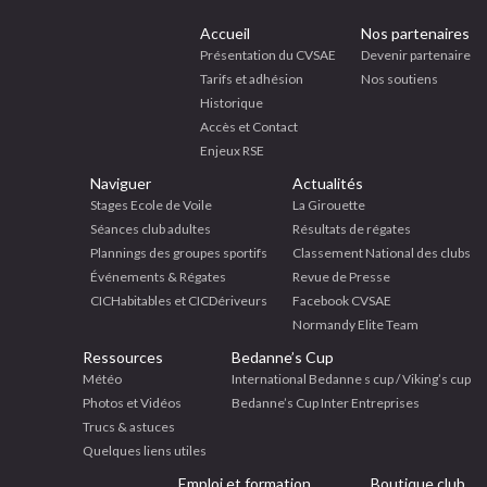
Accueil
Nos partenaires
Présentation du CVSAE
Devenir partenaire
Tarifs et adhésion
Nos soutiens
Historique
Accès et Contact
Enjeux RSE
Naviguer
Actualités
Stages Ecole de Voile
La Girouette
Séances club adultes
Résultats de régates
Plannings des groupes sportifs
Classement National des clubs
Événements & Régates
Revue de Presse
CICHabitables et CICDériveurs
Facebook CVSAE
Normandy Elite Team
Ressources
Bedanne’s Cup
Météo
International Bedanne s cup / Viking’s cup
Photos et Vidéos
Bedanne’s Cup Inter Entreprises
Trucs & astuces
Quelques liens utiles
Emploi et formation
Boutique club