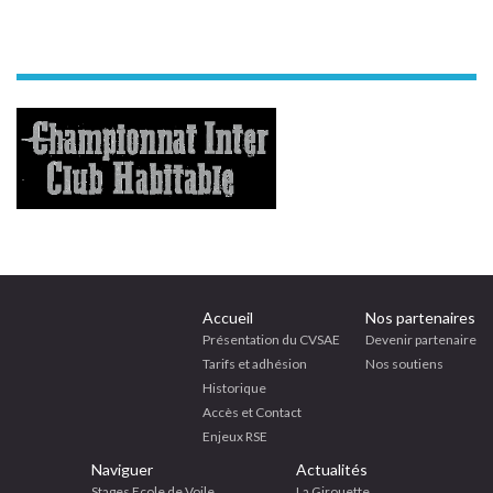
Accueil
Nos partenaires
Présentation du CVSAE
Devenir partenaire
Tarifs et adhésion
Nos soutiens
Historique
Accès et Contact
Enjeux RSE
Naviguer
Actualités
Stages Ecole de Voile
La Girouette