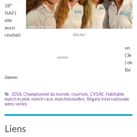
e
18
ISAF)
elle
aussi
révélati
blecher
on
(3e
vennin
) de
Bé
danne.
2018
,
Championnat du monde
,
courtois
,
CVSAE
,
Habitable
,
match in pink
,
match race
,
matchmoiselles
,
Régate internationale
,
wims series
Liens