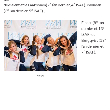
e
e
devraient être Laaksonen(7
l’an dernier, 4
ISAF), Palludan
e
e
(3
l’an dernier, 5
ISAF) ,
e
Floser (8
l’an
e
dernier et 13
ISAF) et
e
Bergqvist (13
l’an dernier et
e
7
ISAF).
floser