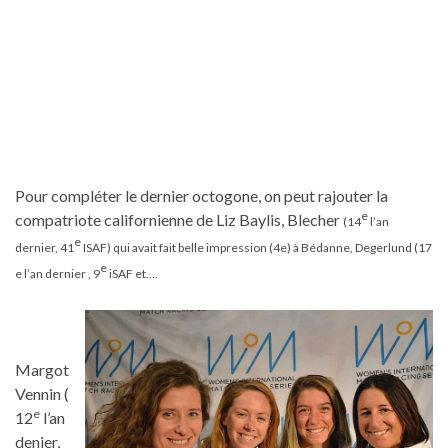
Pour compléter le dernier octogone, on peut rajouter la
e
compatriote californienne de Liz Baylis, Blecher
(14
l’an
e
dernier, 41
ISAF) qui avait fait belle impression (4e) à Bédanne, Degerlund (17
e
e l’an dernier , 9
iSAF et….
Margot
Vennin (
e
12
l’an
denier,