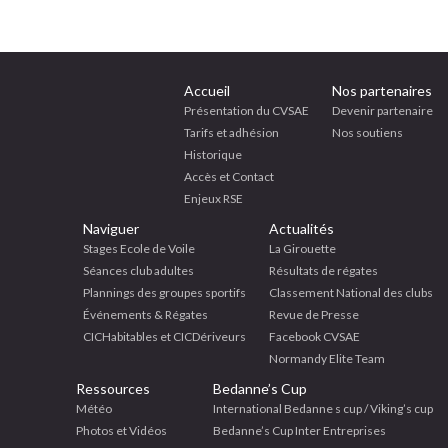
Accueil
Nos partenaires
Présentation du CVSAE
Devenir partenaire
Tarifs et adhésion
Nos soutiens
Historique
Accès et Contact
Enjeux RSE
Naviguer
Actualités
Stages Ecole de Voile
La Girouette
Séances club adultes
Résultats de régates
Plannings des groupes sportifs
Classement National des clubs
Événements & Régates
Revue de Presse
CICHabitables et CICDériveurs
Facebook CVSAE
Normandy Elite Team
Ressources
Bedanne’s Cup
Météo
International Bedanne s cup / Viking’s cup
Photos et Vidéos
Bedanne’s Cup Inter Entreprises