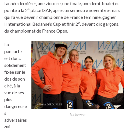
l’année dernière ( une victoire, une finale, une demi-finale) et
e
pointe a la 2
place ISAF, apres un semestre novembre-mars
qui l’a vue devenir championne de France féminine, gagner
e
l’International Bédanne’s Cup et finir 2
, devant dix garçons,
du championnat de France Open.
La
pancarte
est donc
solidement
fixée sur le
dos de son
ciré, à la
vue de ses
plus
dangereuse
s
laaksonen
adversaires
qui