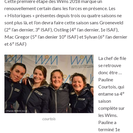
Cette première étape des Wims 2018 marque un
renouvellement certain dans les forces en présence. Les
« Historiques » présentes depuis trois ou quatre saisons ne
sont plus là, et l’on devra faire cette saison sans Groeneveld
e
e
e
(2
l’an dernier, 3
ISAF), Ostling (4
l’an dernier, 1e ISAF),
e
e
e
Mac Gregor (5
l’an denier 10
ISAF) et Sylvan (6
l’an dernier
e
et 6
ISAF)
La chef de file
se retrouve
donc être …
Pauline
Courtois, qui
e
entame sa 4
saison
complète sur
les Wims.
courtois
Pauline a
terminé 1e