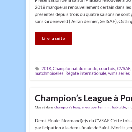
2018 marque un renouvellement certain dans les 
présentes depuis trois ou quatre saisons ne sont pl
sans Groeneveld (2e l’an dernier, 3e ISAF), Ostlin
Lire la suite
2018
,
Championnat du monde
,
courtois
,
CVSAE
matchmoiselles
,
Régate internationale
,
wims series
Champion’s League à Po
Classé dans
champion's league
,
europe
,
feminin
,
habitable
,
in
Demi-Finale Normand(e)s du CVSAE Cette fois c’
participation à la demi-finale de Saint-Moritz, e