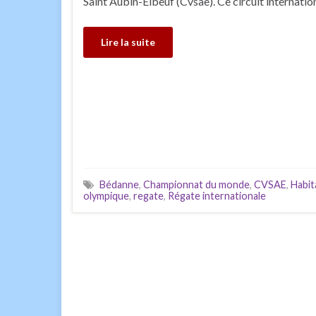
Saint Aubin-Elbeuf (Cvsae). Ce circuit internatio
Lire la suite
Bédanne
,
Championnat du monde
,
CVSAE
,
Habit
olympique
,
regate
,
Régate internationale