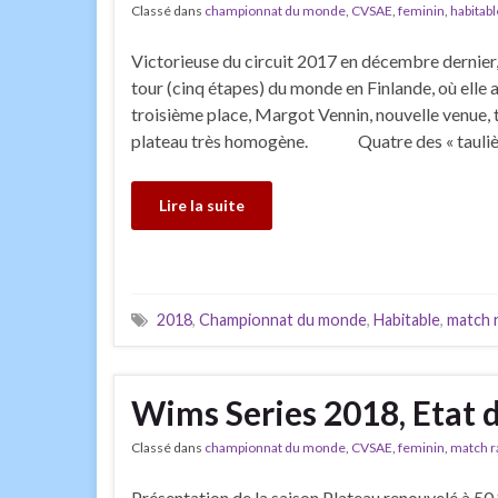
Classé dans
championnat du monde
,
CVSAE
,
feminin
,
habitabl
Victorieuse du circuit 2017 en décembre dernier,
tour (cinq étapes) du monde en Finlande, où elle 
troisième place, Margot Vennin, nouvelle venue, 
plateau très homogène. Quatre des « taulièr
Lire la suite
2018
,
Championnat du monde
,
Habitable
,
match 
Wims Series 2018, Etat d
Classé dans
championnat du monde
,
CVSAE
,
feminin
,
match r
Présentation de la saison Plateau renouvelé à 5