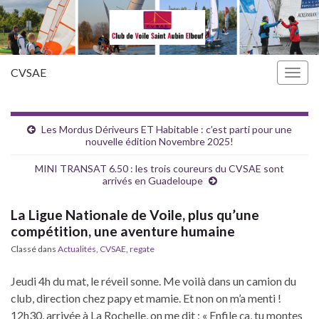
CVSAE
Togg
navig
Les Mordus Dériveurs ET Habitable : c’est parti pour une
nouvelle édition Novembre 2025!
MINI TRANSAT 6.50 : les trois coureurs du CVSAE sont
arrivés en Guadeloupe
La Ligue Nationale de Voile, plus qu’une
compétition, une aventure humaine
Classé dans
Actualités
,
CVSAE
,
regate
Jeudi 4h du mat, le réveil sonne. Me voilà dans un camion du
club, direction chez papy et mamie. Et non on m’a menti !
12h30, arrivée à La Rochelle, on me dit : « Enfile ça, tu montes