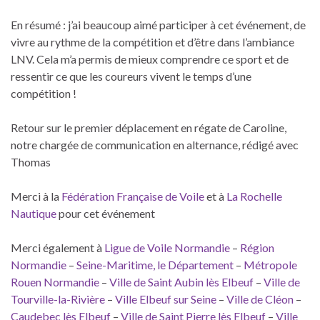
En résumé : j’ai beaucoup aimé participer à cet événement, de
vivre au rythme de la compétition et d’être dans l’ambiance
LNV. Cela m’a permis de mieux comprendre ce sport et de
ressentir ce que les coureurs vivent le temps d’une
compétition !
Retour sur le premier déplacement en régate de Caroline,
notre chargée de communication en alternance, rédigé avec
Thomas
Merci à la
Fédération Française de Voile
et à
La Rochelle
Nautique
pour cet événement
Merci également à
Ligue de Voile Normandie
–
Région
Normandie
–
Seine-Maritime, le Département
–
Métropole
Rouen Normandie
–
Ville de Saint Aubin lès Elbeuf
–
Ville de
Tourville-la-Rivière
–
Ville Elbeuf sur Seine
–
Ville de Cléon
–
Caudebec lès Elbeuf
–
Ville de Saint Pierre lès Elbeuf
–
Ville