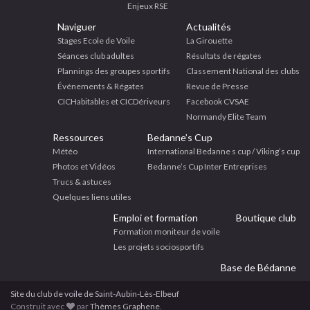
Enjeux RSE
Naviguer
Actualités
Stages Ecole de Voile
La Girouette
Séances club adultes
Résultats de régates
Plannings des groupes sportifs
Classement National des clubs
Événements & Régates
Revue de Presse
CICHabitables et CICDériveurs
Facebook CVSAE
Normandy Elite Team
Ressources
Bedanne’s Cup
Météo
International Bedanne s cup / Viking’s cup
Photos et Vidéos
Bedanne’s Cup Inter Entreprises
Trucs & astuces
Quelques liens utiles
Emploi et formation
Boutique club
Formation moniteur de voile
Les projets sociosportifs
Base de Bédanne
Site du club de voile de Saint-Aubin-Lès-Elbeuf
Construit avec
par
Thèmes Graphene
.