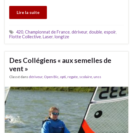
Lire la suite
420
,
Championnat de France
,
dériveur
,
double
,
espoir
,
Flotte Collective
,
Laser
,
longtze
Des Collégiens « aux semelles de
vent »
Classé dans
dériveur
,
Open Bic
,
opti
,
regate
,
scolaire
,
unss