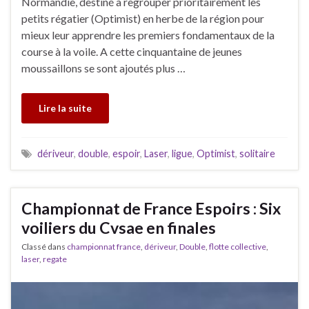
Normandie, destiné à regrouper prioritairement les
petits régatier (Optimist) en herbe de la région pour
mieux leur apprendre les premiers fondamentaux de la
course à la voile. A cette cinquantaine de jeunes
moussaillons se sont ajoutés plus …
Lire la suite
dériveur
,
double
,
espoir
,
Laser
,
ligue
,
Optimist
,
solitaire
Championnat de France Espoirs : Six
voiliers du Cvsae en finales
Classé dans
championnat france
,
dériveur
,
Double
,
flotte collective
,
laser
,
regate