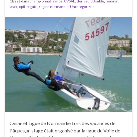
Classé dans
championnat france
,
CVSAE
,
dériveur
,
Double
,
feminin
,
laser
,
opti
,
regate
,
region normandie
,
Uncategorized
Cvsae et Ligue de Normandie Lors des vacances de
Pâques,un stage était organisé par la ligue de Voile de