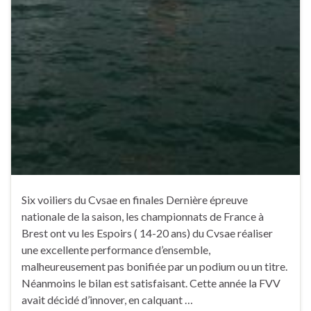
Six voiliers du Cvsae en finales Dernière épreuve
nationale de la saison, les championnats de France à
Brest ont vu les Espoirs ( 14-20 ans) du Cvsae réaliser
une excellente performance d’ensemble,
malheureusement pas bonifiée par un podium ou un titre.
Néanmoins le bilan est satisfaisant. Cette année la FVV
avait décidé d’innover, en calquant …