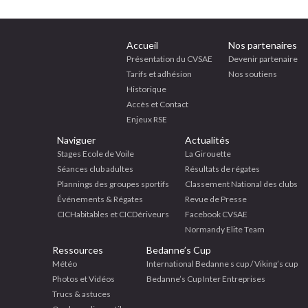
Accueil
Nos partenaires
Présentation du CVSAE
Devenir partenaire
Tarifs et adhésion
Nos soutiens
Historique
Accès et Contact
Enjeux RSE
Naviguer
Actualités
Stages Ecole de Voile
La Girouette
Séances club adultes
Résultats de régates
Plannings des groupes sportifs
Classement National des clubs
Événements & Régates
Revue de Presse
CICHabitables et CICDériveurs
Facebook CVSAE
Normandy Elite Team
Ressources
Bedanne’s Cup
Météo
International Bedanne s cup / Viking’s cup
Photos et Vidéos
Bedanne’s Cup Inter Entreprises
Trucs & astuces