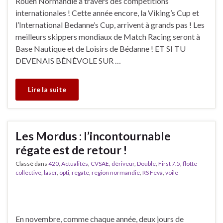
Rouen Normandie à travers des compétitions
internationales ! Cette année encore, la Viking’s Cup et
l’International Bedanne’s Cup, arrivent à grands pas ! Les
meilleurs skippers mondiaux de Match Racing seront à
Base Nautique et de Loisirs de Bédanne ! ET SI TU
DEVENAIS BÉNÉVOLE SUR …
Lire la suite
Les Mordus : l’incontournable
régate est de retour !
Classé dans
420
,
Actualités
,
CVSAE
,
dériveur
,
Double
,
First 7.5
,
flotte
collective
,
laser
,
opti
,
regate
,
region normandie
,
RS Feva
,
voile
En novembre, comme chaque année, deux jours de