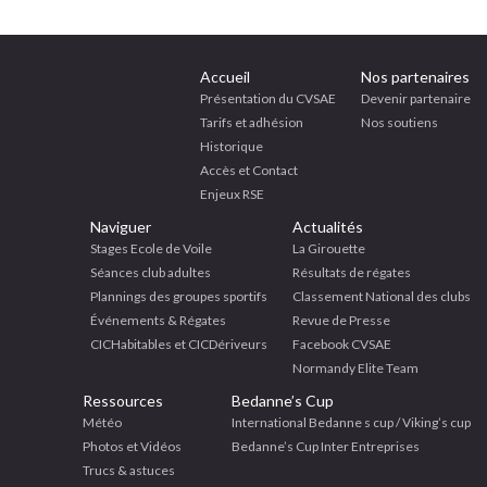
Accueil
Nos partenaires
Présentation du CVSAE
Devenir partenaire
Tarifs et adhésion
Nos soutiens
Historique
Accès et Contact
Enjeux RSE
Naviguer
Actualités
Stages Ecole de Voile
La Girouette
Séances club adultes
Résultats de régates
Plannings des groupes sportifs
Classement National des clubs
Événements & Régates
Revue de Presse
CICHabitables et CICDériveurs
Facebook CVSAE
Normandy Elite Team
Ressources
Bedanne’s Cup
Météo
International Bedanne s cup / Viking’s cup
Photos et Vidéos
Bedanne’s Cup Inter Entreprises
Trucs & astuces