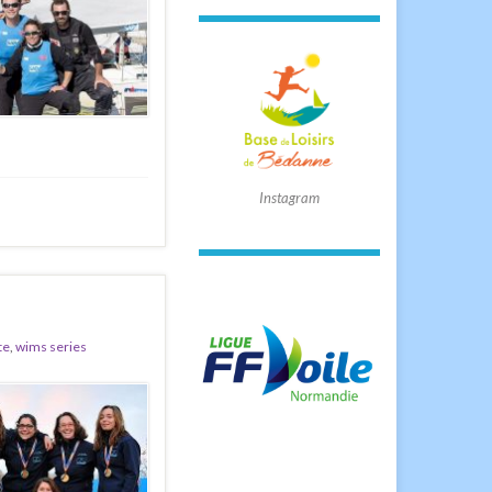
Instagram
te
,
wims series