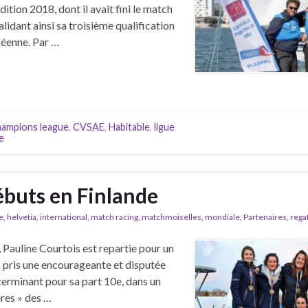
tion 2018, dont il avait fini le match
validant ainsi sa troisième qualification
péenne. Par …
hampions league
,
CVSAE
,
Habitable
,
ligue
e
ébuts en Finlande
e
,
helvetia
,
international
,
match racing
,
matchmoiselles
,
mondiale
,
Partenaires
,
rega
 Pauline Courtois est repartie pour un
a pris une encourageante et disputée
terminant pour sa part 10e, dans un
es » des …