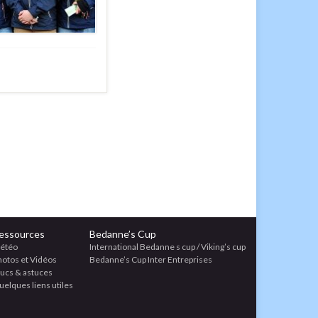
essources
Bedanne’s Cup
étéo
International Bedanne s cup / Viking’s cup
hotos et Vidéos
Bedanne’s Cup Inter Entreprises
rucs & astuces
elques liens utiles