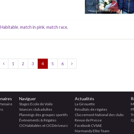
,
Habitable
,
match in pink
,
match race
,
1
2
3
4
5
6
naires
Naviguer
Actualités
R
rtenaire
Stages Ecole de Voile
La Girouette
M
ns
Séances club adultes
Résultats de régates
P
Plannings des groupes sportifs
Classement National des clubs
T
Événements & Régates
Revue de Presse
Qu
CICHabitables et CICDériveurs
Facebook CVSAE
Normandy Elite Team