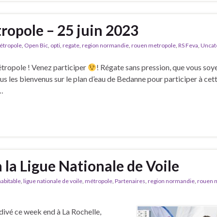
ropole – 25 juin 2023
étropole
,
Open Bic
,
opti
,
regate
,
region normandie
,
rouen metropole
,
RS Feva
,
Uncat
étropole ! Venez participer
! Régate sans pression, que vous soy
ous les bienvenus sur le plan d’eau de Bedanne pour participer à ce
 …
la Ligue Nationale de Voile
habitable
,
ligue nationale de voile
,
métropole
,
Partenaires
,
region normandie
,
rouen 
divé ce week end à La Rochelle,