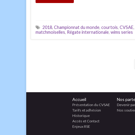
2018
,
Championnat du monde
,
courtois
,
CVSAE
matchmoiselles
,
Régate internationale
,
wims series
Accueil
Nos parte
Présentation du CVSAE
Devenir pa
Tarifs et adhésion
Nos soutie
Historique
Accès et Contact
Enjeux RSE