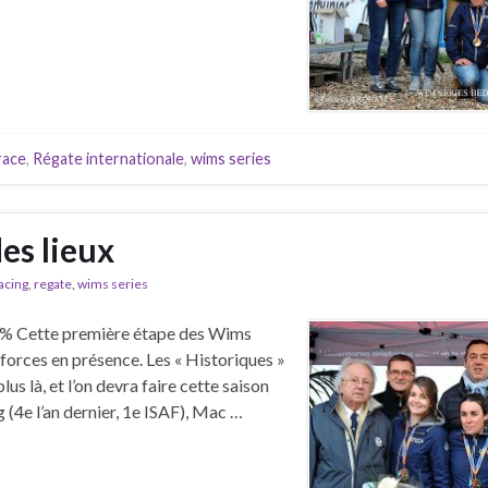
race
,
Régate internationale
,
wims series
es lieux
acing
,
regate
,
wims series
0 % Cette première étape des Wims
forces en présence. Les « Historiques »
us là, et l’on devra faire cette saison
g (4e l’an dernier, 1e ISAF), Mac …