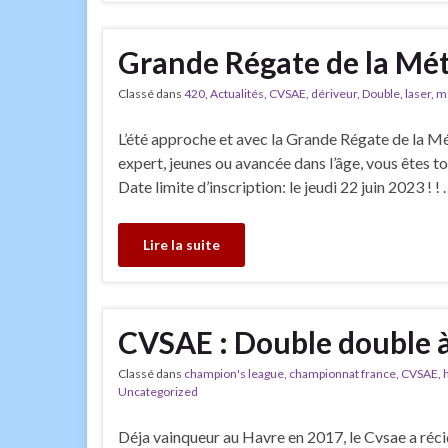
Grande Régate de la Mét
Classé dans
420
,
Actualités
,
CVSAE
,
dériveur
,
Double
,
laser
,
m
L’été approche et avec la Grande Régate de la M
expert, jeunes ou avancée dans l’âge, vous êtes t
Date limite d’inscription: le jeudi 22 juin 2023 ! !
Lire la suite
CVSAE : Double double à 
Classé dans
champion's league
,
championnat france
,
CVSAE
,
Uncategorized
Déja vainqueur au Havre en 2017, le Cvsae a réci