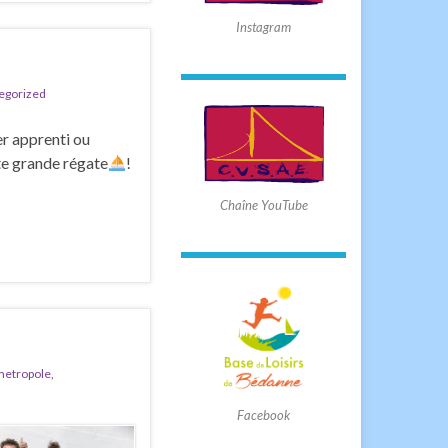
Instagram
egorized
er apprenti ou
tte grande régate
!
Chaîne YouTube
metropole
,
Facebook