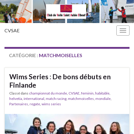
CVSAE
Togg
navig
CATÉGORIE :
MATCHMOISELLES
Wims Series : De bons débuts en
Finlande
Classé dans
championnat du monde
,
CVSAE
,
feminin
,
habitable
,
helvetia
,
international
,
match racing
,
matchmoiselles
,
mondiale
,
Partenaires
,
regate
,
wims series