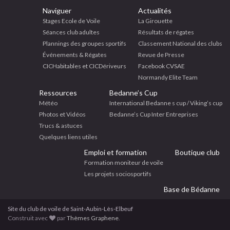
Naviguer
Actualités
Stages Ecole de Voile
La Girouette
Séances club adultes
Résultats de régates
Plannings des groupes sportifs
Classement National des clubs
Événements & Régates
Revue de Presse
CICHabitables et CICDériveurs
Facebook CVSAE
Normandy Elite Team
Ressources
Bedanne’s Cup
Météo
International Bedanne s cup / Viking’s cup
Photos et Vidéos
Bedanne’s Cup Inter Entreprises
Trucs & astuces
Quelques liens utiles
Emploi et formation
Boutique club
Formation moniteur de voile
Les projets sociosportifs
Base de Bédanne
Site du club de voile de Saint-Aubin-Lès-Elbeuf
Construit avec
par
Thèmes Graphene
.