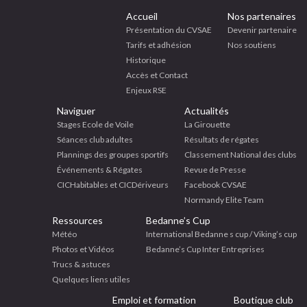
Accueil
Nos partenaires
Présentation du CVSAE
Devenir partenaire
Tarifs et adhésion
Nos soutiens
Historique
Accès et Contact
Enjeux RSE
Naviguer
Actualités
Stages Ecole de Voile
La Girouette
Séances club adultes
Résultats de régates
Plannings des groupes sportifs
Classement National des clubs
Événements & Régates
Revue de Presse
CICHabitables et CICDériveurs
Facebook CVSAE
Normandy Elite Team
Ressources
Bedanne’s Cup
Météo
International Bedanne s cup / Viking’s cup
Photos et Vidéos
Bedanne’s Cup Inter Entreprises
Trucs & astuces
Quelques liens utiles
Emploi et formation
Boutique club