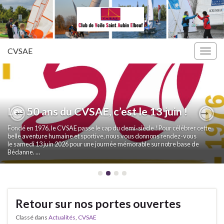
CVSAE
Togg
navig
Les 50 ans du CVSAE, c’est le 13 juin !
Previous
Nex
Fondé en 1976, le CVSAE passe le cap du demi-siècle ! Pour célébrer cette
belle aventure humaine et sportive, nous vous donnons rendez-vous
le samedi 13 juin 2026 pour une journée mémorable sur notre base de
Bédanne. …
Retour sur nos portes ouvertes
Classé dans
Actualités
,
CVSAE