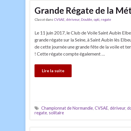
Grande Régate de la Mé
Classé dans
CVSAE
,
dériveur
,
Double
,
opti
,
regate
Le 11 juin 2017, le Club de Voile Saint Aubin E
grande régate sur la Seine, à Saint Aubin lès Elbeu
de cette journée une grande fête de la voile et t
! Cette régate compte également …
Lire la suite
Championnat de Normandie
,
CVSAE
,
dériveur
,
d
regate
,
solitaire