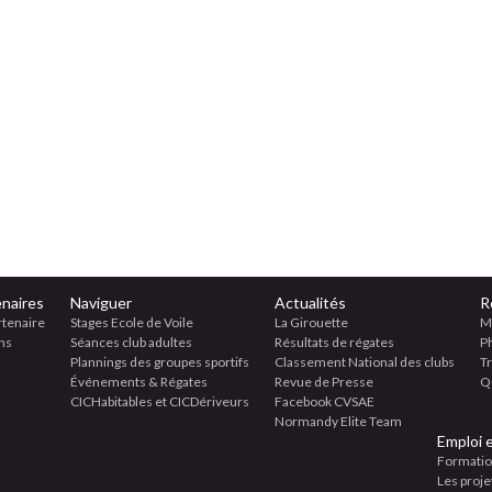
naires
Naviguer
Actualités
R
rtenaire
Stages Ecole de Voile
La Girouette
M
ns
Séances club adultes
Résultats de régates
P
Plannings des groupes sportifs
Classement National des clubs
T
Événements & Régates
Revue de Presse
Qu
CICHabitables et CICDériveurs
Facebook CVSAE
Normandy Elite Team
Emploi 
Formatio
Les proje