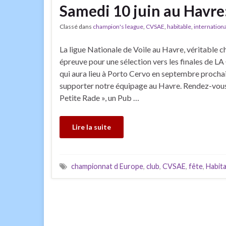
Samedi 10 juin au Havre
Classé dans
champion's league
,
CVSAE
,
habitable
,
internationa
La ligue Nationale de Voile au Havre, véritable 
épreuve pour une sélection vers les finales d
qui aura lieu à Porto Cervo en septembre procha
supporter notre équipage au Havre. Rendez-vous 
Petite Rade », un Pub …
Lire la suite
championnat d Europe
,
club
,
CVSAE
,
fête
,
Habita