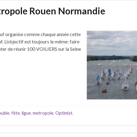
tropole Rouen Normandie
lbeuf organise comme chaque année cette
f. L’objectif est toujours le même: faire
enter de réunir 100 VOILIERS sur la Seine
ouble
,
fête
,
ligue
,
metropole
,
Optimist
,