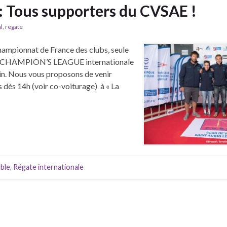
: Tous supporters du CVSAE !
l
,
regate
championnat de France des clubs, seule
e LA CHAMPION’S LEAGUE internationale
in. Nous vous proposons de venir
dès 14h (voir co-voiturage) à « La
ble
,
Régate internationale