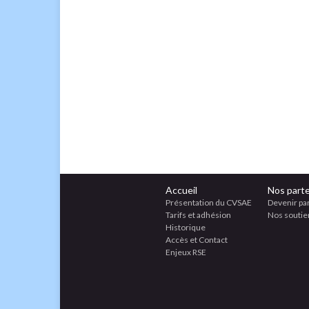
Accueil
Nos parte
Présentation du CVSAE
Devenir pa
Tarifs et adhésion
Nos soutie
Historique
Accès et Contact
Enjeux RSE