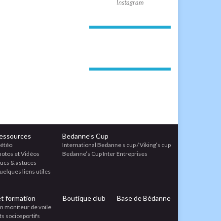
Instagram
essources
Bedanne’s Cup
étéo
International Bedanne s cup / Viking’s cup
hotos et Vidéos
Bedanne’s Cup Inter Entreprises
rucs & astuces
elques liens utiles
et formation
Boutique club
Base de Bédanne
n moniteur de voile
ts sociosportifs