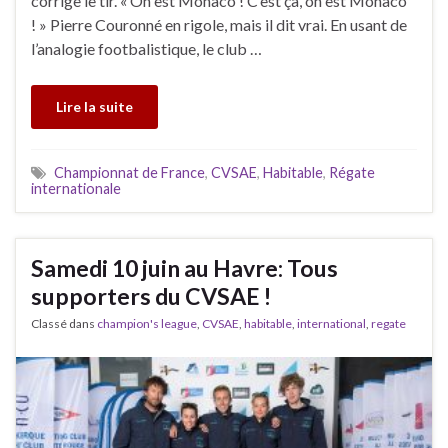
corrige le tir. « On est Monaco ! C’est ça, on est Monaco
! » Pierre Couronné en rigole, mais il dit vrai. En usant de
l’analogie footbalistique, le club …
Lire la suite
Championnat de France
,
CVSAE
,
Habitable
,
Régate
internationale
Samedi 10 juin au Havre: Tous
supporters du CVSAE !
Classé dans
champion's league
,
CVSAE
,
habitable
,
international
,
regate