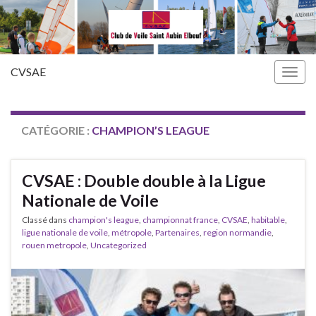
CVSAE
Togg
navig
CATÉGORIE :
CHAMPION’S LEAGUE
CVSAE : Double double à la Ligue
Nationale de Voile
Classé dans
champion's league
,
championnat france
,
CVSAE
,
habitable
,
ligue nationale de voile
,
métropole
,
Partenaires
,
region normandie
,
rouen metropole
,
Uncategorized