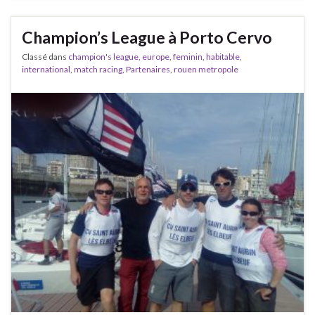
Champion’s League à Porto Cervo
Classé dans
champion's league
,
europe
,
feminin
,
habitable
,
international
,
match racing
,
Partenaires
,
rouen metropole